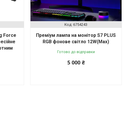
6754243
g Force
Преміум лампа на монітор S7 PLUS
фесійне
RGB фонове світло 12W(Max)
ротним
Готово до відправки
5 000 ₴