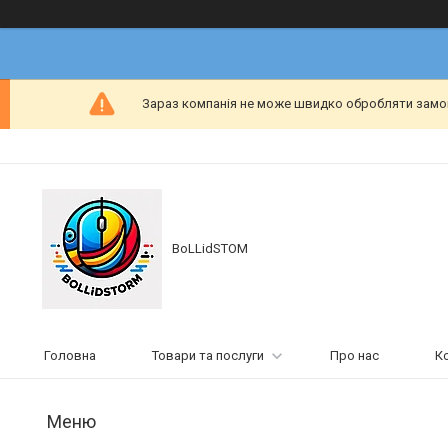
Зараз компанія не може швидко обробляти замовл
BoLLidSTOM
Головна
Товари та послуги
Про нас
К