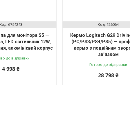
6754243
126064
па для монітора S5 —
Кермо Logitech G29 Drivin
а, LED світильник 12W,
(PC/PS3/PS4/PS5) — про
ня, алюмінієвий корпус
кермо з подвійним зво
зв'язком
во до відправки
Готово до відправки
4 998 ₴
28 798 ₴