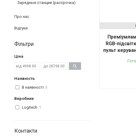
Зарядные станции (рассрочка)
Про нас
Відгуки
Преміумлам
Фільтри
RGB-підсвітк
пульт керуван
Ціна
Гото
Наявність
В наявності
3
Виробник
Logitech
1
Контакти