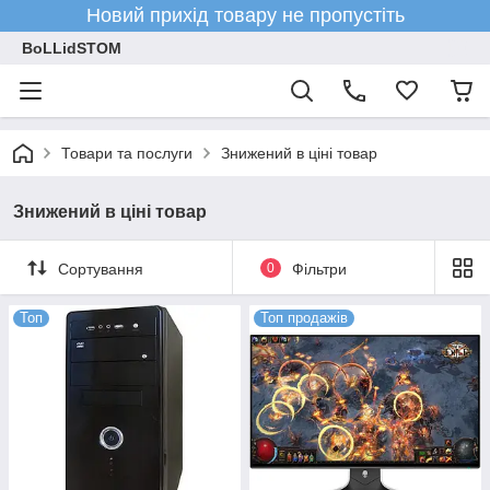
Новий прихід товару не пропустіть
BoLLidSTOM
Товари та послуги
Знижений в ціні товар
Знижений в ціні товар
Сортування
0
Фільтри
Топ
Топ продажів