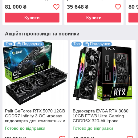
збірки ПК та ігор
ком
81 000
35 648
80 
₴
₴
сбор
Купити
Купити
Акційні пропозиції та новинки
Топ
Подарунок
Топ
Подарунок
Palit GeForce RTX 5070 12GB
Відеокарта EVGA RTX 3080
GDDR7 Infinity 3 OC игровая
10GB FTW3 Ultra Gaming
видеокарта для компактных и
GDDR6X 320-bit ігрова
мощных сборок
трасування променів DLSS
Готово до відправки
Готово до відправки
4K