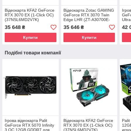
Відеокарта KFA2 GeForce
Відеокарта Zotac GAMING
Ігро
RTX 3070 EX (1-Click OC)
GeForce RTX 3070 Twin
GeF
(37NSL6MD2V7K)
Edge LHR (ZT-A30700E-
Ultr
10PLHR)
GDDR
35 648
35 646
42 
₴
₴
Trac
Купити
Купити
Подібні товари компанії
Ігрова відеокарта Palit
Відеокарта KFA2 GeForce
Pali
GeForce RTX 5070 Infinity
RTX 3070 EX (1-Click OC)
12GB
3 OC 12GB GDDR7 для
(37NSL6MD2V7K)
игро