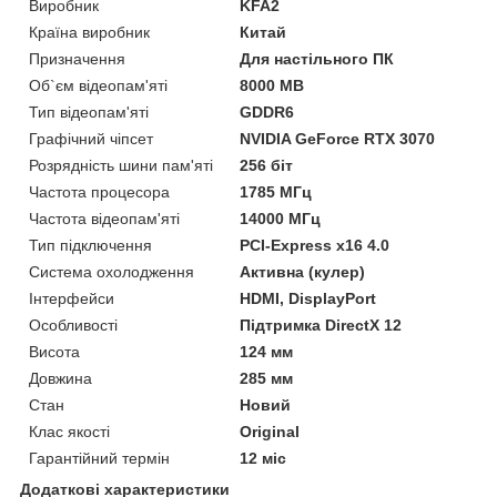
Виробник
KFA2
Країна виробник
Китай
Призначення
Для настільного ПК
Об`єм відеопам'яті
8000 MB
Тип відеопам'яті
GDDR6
Графічний чіпсет
NVIDIA GeForce RTX 3070
Розрядність шини пам'яті
256 біт
Частота процесора
1785 МГц
Частота відеопам'яті
14000 МГц
Тип підключення
PCI-Express x16 4.0
Система охолодження
Активна (кулер)
Інтерфейси
HDMI, DisplayPort
Особливості
Підтримка DirectX 12
Висота
124 мм
Довжина
285 мм
Стан
Новий
Клас якості
Original
Гарантійний термін
12 міс
Додаткові характеристики