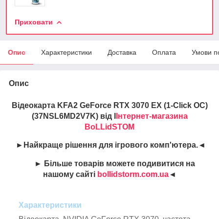
Приховати
Опис
Характеристики
Доставка
Оплата
Умови п
Опис
Відеокарта KFA2 GeForce RTX 3070 EX (1-Click OC)
(37NSL6MD2V7K) від І
Інтернет-магазина
BoLLidSTOM
►Найкраще рішення для ігрового комп'ютера.◄
► Більше товарів можете подивитися на
нашому сайті
bollidstorm.com.ua
◄
Характеристики