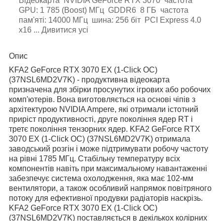
Відеокарта NVIDIA GeForce RTX 3070 частота
GPU: 1 785 (Boost) МГц GDDR6 8 ГБ частота
пам'яті: 14000 МГц шина: 256 біт PCI Express 4.0
x16 ... Дивитися усі
Опис
KFA2 GeForce RTX 3070 EX (1-Click OC)
(37NSL6MD2V7K) - продуктивна відеокарта
призначена для збірки просунутих ігрових або робочих
комп'ютерів. Вона виготовляється на основі чіпів з
архітектурою NVIDIA Ampere, які отримали істотний
приріст продуктивності, друге покоління ядер RT і
третє покоління тензорних ядер. KFA2 GeForce RTX
3070 EX (1-Click OC) (37NSL6MD2V7K) отримала
заводський розгін і може підтримувати робочу частоту
на рівні 1785 МГц. Стабільну температуру всіх
компонентів навіть при максимальному навантаженні
забезпечує система охолодження, яка має 102-мм
вентилятори, а також особливий напрямок повітряного
потоку для ефективної продувки радіаторів наскрізь.
KFA2 GeForce RTX 3070 EX (1-Click OC)
(37NSL6MD2V7K) поставляється в декількох колірних