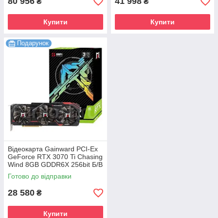
80 956
41 998
₴
₴
Купити
Купити
Подарунок
Відеокарта Gainward PCI-Ex
GeForce RTX 3070 Ti Chasing
Wind 8GB GDDR6X 256bit Б/В
Готово до відправки
28 580
₴
Купити