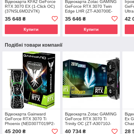
Відеокарта KFA2 GeForce
Відеокарта Zotac GAMING
Ігро
RTX 3070 EX (1-Click OC)
GeForce RTX 3070 Twin
GeF
(37NSL6MD2V7K)
Edge LHR (ZT-A30700E-
Ultr
10PLHR)
GDDR
35 648
35 646
42 
₴
₴
Trac
Купити
Купити
Подібні товари компанії
Відеокарта Gainward
Відеокарта Zotac GAMING
Віде
GeForce RTX 3070 Ti
GeForce RTX 3070 Ti
Ex G
Phoenix (NED307T019P2-
Trinity OC (ZT-A30710J-
Chas
1046X)
10P)
GDDR
45 200
40 734
28 
₴
₴