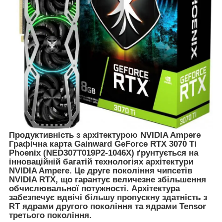
Продуктивність з архітектурою NVIDIA Ampere
Графічна карта
Gainward GeForce RTX 3070 Ti
Phoenix (NED307T019P2-1046X)
ґрунтується на
інноваційній багатій технологіях архітектури
NVIDIA Ampere. Це друге покоління чипсетів
NVIDIA RTX, що гарантує величезне збільшення
обчислювальної потужності. Архітектура
забезпечує вдвічі більшу пропускну здатність з
RT ядрами другого покоління та ядрами Tensor
третього покоління.