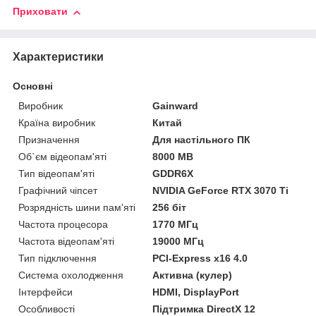
Приховати
Характеристики
Основні
Виробник
Gainward
Країна виробник
Китай
Призначення
Для настільного ПК
Об`єм відеопам'яті
8000 MB
Тип відеопам'яті
GDDR6X
Графічний чіпсет
NVIDIA GeForce RTX 3070 Ti
Розрядність шини пам'яті
256 біт
Частота процесора
1770 МГц
Частота відеопам'яті
19000 МГц
Тип підключення
PCI-Express x16 4.0
Система охолодження
Активна (кулер)
Інтерфейси
HDMI, DisplayPort
Особливості
Підтримка DirectX 12