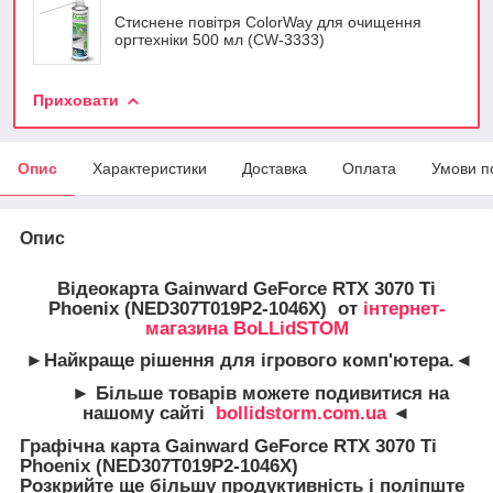
Стиснене повітря ColorWay для очищення
оргтехніки 500 мл (CW-3333)
Приховати
Опис
Характеристики
Доставка
Оплата
Умови п
Опис
Відеокарта
Gainward GeForce RTX 3070 Ti
Phoenix (NED307T019P2-1046X)
от
інтернет-
магазина BoLLidSTOM
►Найкраще рішення для ігрового комп'ютера.◄
► Більше товарів можете подивитися на
нашому сайті
bollidstorm.com.ua
◄
Графічна карта Gainward GeForce RTX 3070 Ti
Phoenix (NED307T019P2-1046X)
Розкрийте ще більшу продуктивність і поліпште