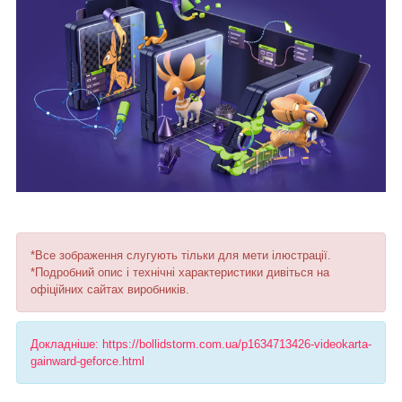
*Все зображення слугують тільки для мети ілюстрації.
*Подробний опис і технічні характеристики дивіться на
офіційних сайтах виробників.
Докладніше: https://bollidstorm.com.ua/p1634713426-videokarta-
gainward-geforce.html