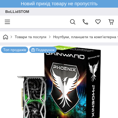
Новий прихід товару не пропустіть
BoLLidSTOM
Товари та послуги
Ноутбуки, планшети та комп'ютерна 
Топ продажів
Подарунок