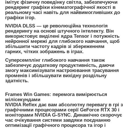
імітує фізичну поведінку світла, забезпечуючи
рендеринг графіки кінематографічної якості в
реальному часі навіть для найвимогливіших до
графіки ігор.
NVIDIA DLSS — це революційна технологія
рендерингу на основі штучного інтелекту. Він
використовує виділені ядра Tensor і потужність
нейронної мережі для глибокого навчання, щоб
збільшити частоту кадрів зі збереженням
гарних, чітких зображень в іграх.
Суперсемплінг глибокого навчання також
забезпечує додаткову продуктивність, даючи
змогу максимізувати настроювання трасування
променів і збільшувати вихідну роздільну
здатність.
Frames Win Games: перемога вимірюється
мілісекундами
NVIDIA Reflex дає вам абсолютну перевагу в грі з
графічними процесорами серії GeForce RTX 30 і
моніторами NVIDIA G-SYNC. Динамічно скорочує
час очікування системи завдяки поєднанню
оптимізації графічного процесора та ігор і