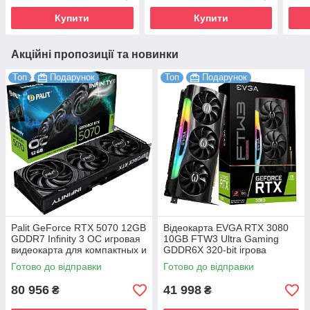
Купити
Купити
Акційні пропозиції та новинки
Топ
Подарунок
Топ
Подарунок
Palit GeForce RTX 5070 12GB
Відеокарта EVGA RTX 3080
GDDR7 Infinity 3 OC игровая
10GB FTW3 Ultra Gaming
видеокарта для компактных и
GDDR6X 320-bit ігрова
мощных сборок
трасування променів DLSS
Готово до відправки
Готово до відправки
4K
80 956
41 998
₴
₴