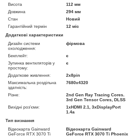
Висота
112 мм
Довжина
294 мм
Стан
Новий
Гарантійний термін
12 міс
Додаткові характеристики
Дизайн системи
фірмова
охолодження:
Бекплейт:
є
Зупинка вентиляторів у
є
простому:
Додаткове живлення:
2x8pin
Максимальна роздільна
7680x4320
здатність:
Різне:
2nd Gen Ray Tracing Cores.
3rd Gen Tensor Cores, DLSS
Вихідні роз'єми:
1xHDMI 2.1, 3хDisplayPort
1.4a
Тип визнання
Відеокарта Gainward
Відеокарта Gainward
GeForce RTX 3070 Ti
GeForce RTX 3070 Ti Phoenix