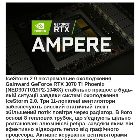
IceStorm 2.0 екстремальне охолодження
Gainward GeForce RTX 3070 Ti Phoenix
(NED307T019P2-1046X)
стабільно працює в будь-
якій ситуації завдяки системі охолодження
IceStorm 2.0. Три 11-лопатеві вентилятори
забезпечують високий статичний тиск і
збільшений потік повітря через радіатор. В його
основі 8 теплових трубок, що з'єднують щільно
розташовані алюмінієві ребра, завдяки яким він
ефективно відводить тепло від графічного
процесора. Активне керування вентиляторами