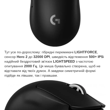
Тут усе по-дорослому: гібридні перемикачі
LIGHTFORCE
,
сенсор
Hero 2
до
32000 DPI
, швидкість відстеження
500+ IPS
і
надійний бездротовий зв'язок
LIGHTSPEED
з частотою
опитування
2000 Гц
. Ця миша буквально створена, щоб не
відставати від твоїх думок. А завдяки симетричній формі
підійде як лівшам, так і правшам.