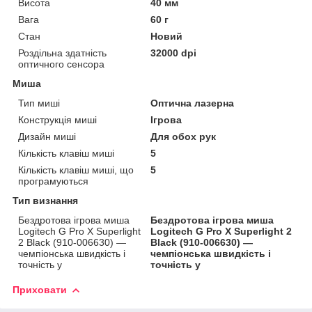
Висота
40 мм
Вага
60 г
Стан
Новий
Роздільна здатність
32000 dpi
оптичного сенсора
Миша
Тип миші
Оптична лазерна
Конструкція миші
Ігрова
Дизайн миші
Для обох рук
Кількість клавіш миші
5
Кількість клавіш миші, що
5
програмуються
Тип визнання
Бездротова ігрова миша
Бездротова ігрова миша
Logitech G Pro X Superlight
Logitech G Pro X Superlight 2
2 Black (910-006630) —
Black (910-006630) —
чемпіонська швидкість і
чемпіонська швидкість і
точність у
точність у
Приховати