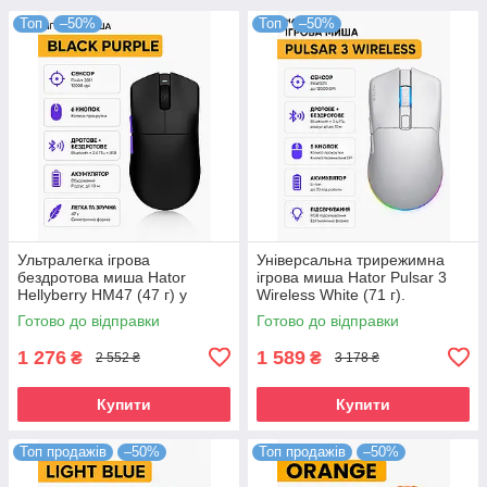
Топ
–50%
Топ
–50%
Ультралегка ігрова
Універсальна трирежимна
бездротова миша Hator
ігрова миша Hator Pulsar 3
Hellyberry HM47 (47 г) у
Wireless White (71 г).
чорно-фіолетовому кольорі.
Оптичний сенсор PixArt
Готово до відправки
Готово до відправки
Сенсор PixArt 3311 12000
PAW3311 12000 DPI
DPI,
1 276
1 589
₴
₴
2 552 ₴
3 178 ₴
Купити
Купити
Топ продажів
–50%
Топ продажів
–50%