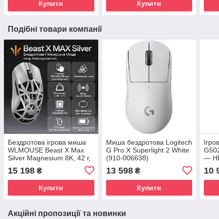
Купити
Купити
Подібні товари компанії
Бездротова ігрова миша
Миша бездротова Logitech
Ігро
WLMOUSE Beast X Max
G Pro X Superlight 2 White
G502
Silver Magnesium 8K, 42 г,
(910-006638)
— HE
PixArt PAW3950HS, 8000
11 к
15 198
13 598
10 
₴
₴
Гц
Купити
Купити
Акційні пропозиції та новинки