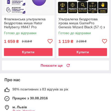
Флагманська ультралегка
Ультралегка бездротова
бездротова миша Hator
ігрова миша GamePro
Hellyberry HM47 Pro
Genesis Wizard Black (57 г) з
White/Violet Gradient (47 г) з
магнітною док-станцією.
Готово до відправки
Готово до відправки
магнітною док-станцією
Сенсор PixArt PAW3311
12000 DPI
1 659
1 119
₴
₴
3 318 ₴
2 238 ₴
Купити
Купити
Показати ще
Про нас
98% позитивних з 83 відгуків за рік
Працює з 30.08.2016
м. Львів
Львів, Україна