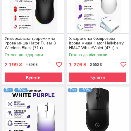
Універсальна трирежимна
Ультралегка бездротова
ігрова миша Hator Pulsar 3
ігрова миша Hator Hellyberry
Wireless Black (71 г).
HM47 White/Violet (47 г) з
Оптичний сенсор PixArt
магнітною зарядною
Готово до відправки
Готово до відправки
PAW3311 12000 DPI
станцією
2 199
1 276
₴
₴
4 398 ₴
2 552 ₴
Купити
Купити
Топ
–50%
Топ
–50%