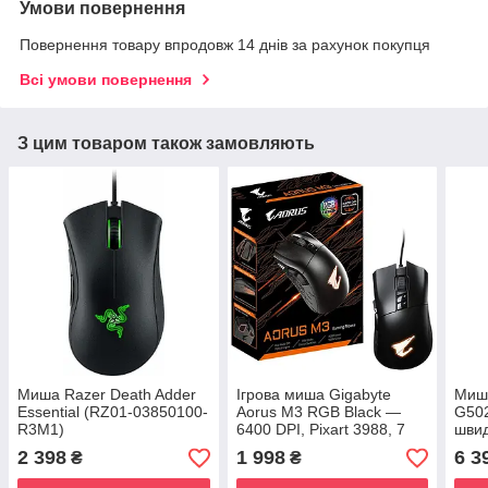
Умови повернення
Повернення товару впродовж 14 днів за рахунок покупця
Всі умови повернення
З цим товаром також замовляють
Миша Razer Death Adder
Ігрова миша Gigabyte
Миша
Essential (RZ01-03850100-
Aorus M3 RGB Black —
G50
R3M1)
6400 DPI, Pixart 3988, 7
швид
кнопок, дротова, підсвітка
кноп
2 398
1 998
6 3
₴
₴
колі