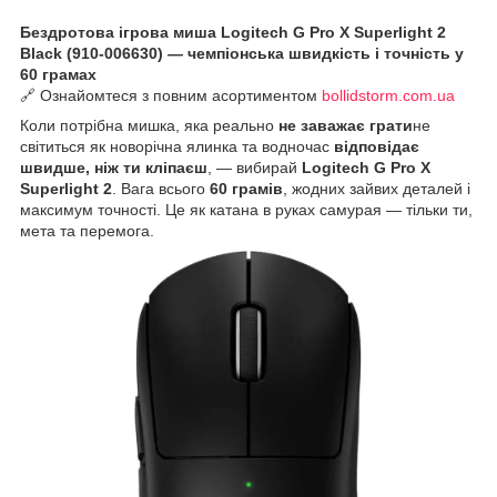
Бездротова ігрова миша Logitech G Pro X Superlight 2
Black (910-006630) — чемпіонська швидкість і точність у
60 грамах
🔗 Ознайомтеся з повним асортиментом
bollidstorm.com.ua
Коли потрібна мишка, яка реально
не заважає грати
не
світиться як новорічна ялинка та водночас
відповідає
швидше, ніж ти кліпаєш
, — вибирай
Logitech G Pro X
Superlight 2
. Вага всього
60 грамів
, жодних зайвих деталей і
максимум точності. Це як катана в руках самурая — тільки ти,
мета та перемога.