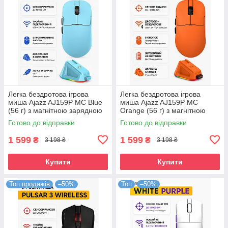
Легка бездротова ігрова
Легка бездротова ігрова
миша Ajazz AJ159P MC Blue
миша Ajazz AJ159P MC
(56 г) з магнітною зарядною
Orange (56 г) з магнітною
станцією. Сенсор PixArt
зарядною станцією. Сенсор
Готово до відправки
Готово до відправки
PAW3311 12000 DPI,
PixArt PAW3311 12000 DPI
1 599
1 599
₴
₴
3 198 ₴
3 198 ₴
Купити
Купити
Топ продажів
–50%
Топ
–50%