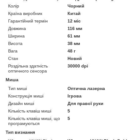
Колір
Чорний
Країна виробник
Китай
Гарантійний термін
12 міс
Довжина
116 мм
Ширина
61 мм
Висота
38 мм
Вага
48 г
Стан
Новий
Роздільна здатність
30000 dpi
оптичного сенсора
Миша
Тип миші
Оптична лазерна
Конструкція миші
Ігрова
Дизайн миші
Для правої руки
Кількість клавіш миші
5
Кількість клавіш миші, що
5
програмуються
Тип визнання