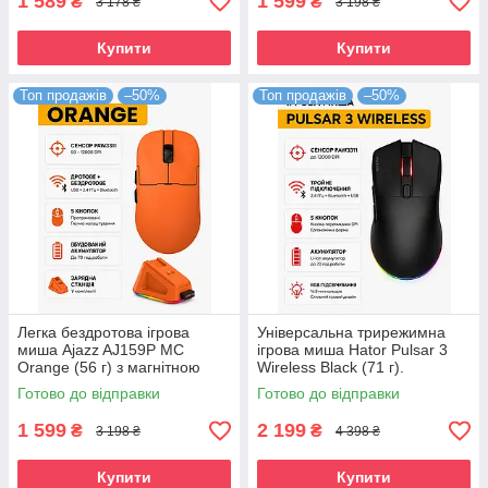
1 589
1 599
₴
₴
3 178 ₴
3 198 ₴
Купити
Купити
Топ продажів
–50%
Топ продажів
–50%
Легка бездротова ігрова
Універсальна трирежимна
миша Ajazz AJ159P MC
ігрова миша Hator Pulsar 3
Orange (56 г) з магнітною
Wireless Black (71 г).
зарядною станцією. Сенсор
Оптичний сенсор PixArt
Готово до відправки
Готово до відправки
PixArt PAW3311 12000 DPI
PAW3311 12000 DPI
1 599
2 199
₴
₴
3 198 ₴
4 398 ₴
Купити
Купити