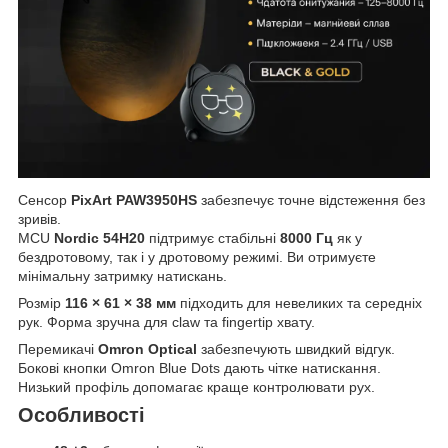
Сенсор
PixArt PAW3950HS
забезпечує точне відстеження без
зривів.
MCU
Nordic 54H20
підтримує стабільні
8000 Гц
як у
бездротовому, так і у дротовому режимі. Ви отримуєте
мінімальну затримку натискань.
Розмір
116 × 61 × 38 мм
підходить для невеликих та середніх
рук. Форма зручна для claw та fingertip хвату.
Перемикачі
Omron Optical
забезпечують швидкий відгук.
Бокові кнопки Omron Blue Dots дають чітке натискання.
Низький профіль допомагає краще контролювати рух.
Особливості