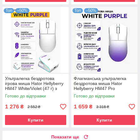
Топ
–50%
Топ
–50%
Ультралегка бездротова
Флагманська ультралегка
ігрова миша Hator Hellyberry
бездротова миша Hator
HM47 White/Violet (47 г) з
Hellyberry HM47 Pro
магнітною зарядною
White/Violet Gradient (47 г) з
Готово до відправки
Готово до відправки
станцією
магнітною док-станцією
1 276
1 659
₴
₴
2 552 ₴
3 318 ₴
Купити
Купити
Показати ще