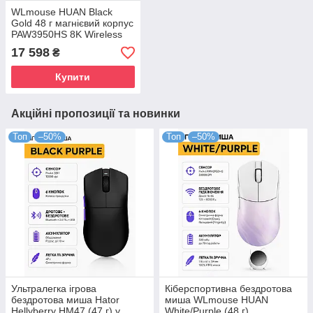
WLmouse HUAN Black
Gold 48 г магнієвий корпус
PAW3950HS 8K Wireless
17 598
₴
Купити
Акційні пропозиції та новинки
Топ
–50%
Топ
–50%
Ультралегка ігрова
Кіберспортивна бездротова
бездротова миша Hator
миша WLmouse HUAN
Hellyberry HM47 (47 г) у
White/Purple (48 г).