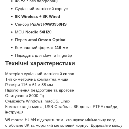
48 ±2 г
без перфорації
Суцільний магнієвий корпус
8K Wireless + 8K Wired
Сенсор
PixArt PAW3950HS
MCU
Nordic 54H20
Перемикачі
Omron Optical
Компактний формат
116 мм
Підходить для claw та fingertip
Технічні характеристики
Матеріал суцільний магнієвий сплав
Тип симетрична компактна миша
Розміри 116 × 61 × 38 мм
Підключення бездротове та дротове
Опитування 8000 Гц
Сумісність Windows, macOS, Linux
Комплектація миша, USB-C кабель, 8K донгл, PTFE глайди,
інструкція
WLmouse HUAN підходить тим, хто шукає мінімальну вагу,
стабільне 8K та жорсткий металевий корпус. Додавайте мишу