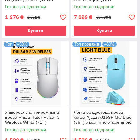
чорно-фіолетовому кольорі.
Сплошний магнієвий корпус,
Готово до відправки
Готово до відправки
Сенсор PixArt 3311 12000
сенсор PixArt PAW3950HS
DPI,
30000 DPI
1 276
7 899
₴
₴
2 552 ₴
15 798 ₴
Купити
Купити
Топ
–50%
Топ продажів
–50%
Універсальна трирежимна
Легка бездротова ігрова
ігрова миша Hator Pulsar 3
миша Ajazz AJ159P MC Blue
Wireless White (71 г).
(56 г) з магнітною зарядною
Оптичний сенсор PixArt
станцією. Сенсор PixArt
Готово до відправки
Готово до відправки
PAW3311 12000 DPI
PAW3311 12000 DPI,