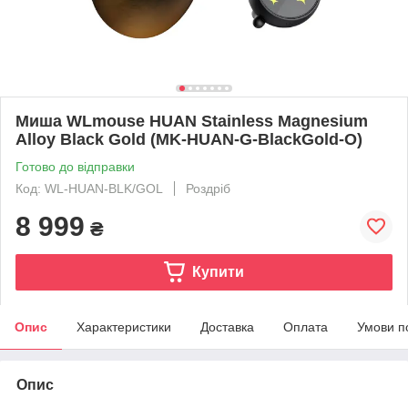
Миша WLmouse HUAN Stainless Magnesium
Alloy Black Gold (MK-HUAN-G-BlackGold-O)
Готово до відправки
Код: WL-HUAN-BLK/GOL
Роздріб
8 999
₴
Купити
Опис
Характеристики
Доставка
Оплата
Умови п
Опис