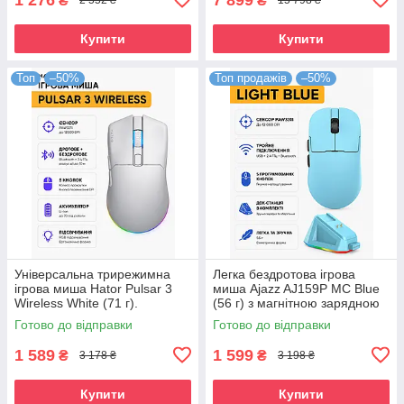
₴
₴
2 552 ₴
15 798 ₴
Купити
Купити
Топ
–50%
Топ продажів
–50%
Універсальна трирежимна
Легка бездротова ігрова
ігрова миша Hator Pulsar 3
миша Ajazz AJ159P MC Blue
Wireless White (71 г).
(56 г) з магнітною зарядною
Оптичний сенсор PixArt
станцією. Сенсор PixArt
Готово до відправки
Готово до відправки
PAW3311 12000 DPI
PAW3311 12000 DPI,
1 589
1 599
₴
₴
3 178 ₴
3 198 ₴
Купити
Купити