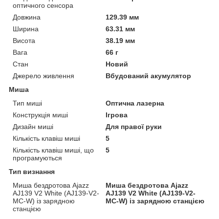
оптичного сенсора
Довжина
129.39 мм
Ширина
63.31 мм
Висота
38.19 мм
Вага
66 г
Стан
Новий
Джерело живлення
Вбудований акумулятор
Миша
Тип миші
Оптична лазерна
Конструкція миші
Ігрова
Дизайн миші
Для правої руки
Кількість клавіш миші
5
Кількість клавіш миші, що
5
програмуються
Тип визнання
Миша бездротова Ajazz
Миша бездротова Ajazz
AJ139 V2 White (AJ139-V2-
AJ139 V2 White (AJ139-V2-
MC-W) із зарядною
MC-W) із зарядною станцією
станцією