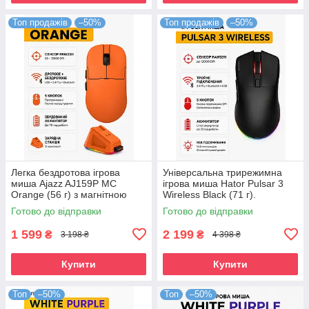
Топ продажів
–50%
Топ продажів
–50%
Легка бездротова ігрова
Універсальна трирежимна
миша Ajazz AJ159P MC
ігрова миша Hator Pulsar 3
Orange (56 г) з магнітною
Wireless Black (71 г).
зарядною станцією. Сенсор
Оптичний сенсор PixArt
Готово до відправки
Готово до відправки
PixArt PAW3311 12000 DPI
PAW3311 12000 DPI
1 599
2 199
₴
₴
3 198 ₴
4 398 ₴
Купити
Купити
Топ
–50%
Топ
–50%