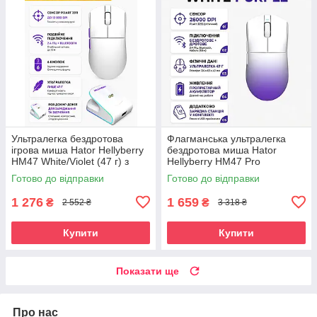
Ультралегка бездротова
Флагманська ультралегка
ігрова миша Hator Hellyberry
бездротова миша Hator
HM47 White/Violet (47 г) з
Hellyberry HM47 Pro
магнітною зарядною
White/Violet Gradient (47 г) з
Готово до відправки
Готово до відправки
станцією
магнітною док-станцією
1 276
1 659
₴
₴
2 552 ₴
3 318 ₴
Купити
Купити
Показати ще
Про нас