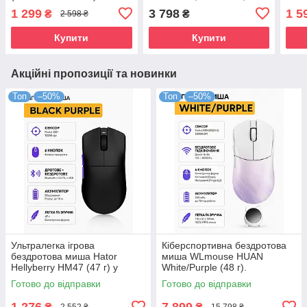
зарядна станція
заря
1 299
3 798
1 5
₴
₴
2 598 ₴
Сенс
1200
Купити
Купити
Акційні пропозиції та новинки
Топ
–50%
Топ
–50%
Ультралегка ігрова
Кіберспортивна бездротова
бездротова миша Hator
миша WLmouse HUAN
Hellyberry HM47 (47 г) у
White/Purple (48 г).
чорно-фіолетовому кольорі.
Сплошний магнієвий корпус,
Готово до відправки
Готово до відправки
Сенсор PixArt 3311 12000
сенсор PixArt PAW3950HS
DPI,
30000 DPI
1 276
7 899