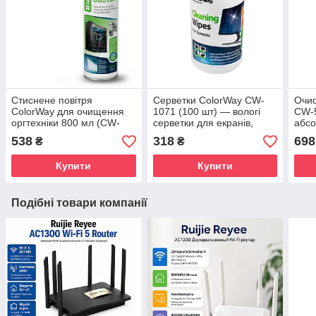
Стиснене повітря
Серветки ColorWay CW-
Очис
ColorWay для очищення
1071 (100 шт) — вологі
CW-
оргтехніки 800 мл (CW-
серветки для екранів,
абсо
3380)
моніторів, ноутбуків та
мікр
538
318
698
₴
₴
електроніки
Купити
Купити
Подібні товари компанії