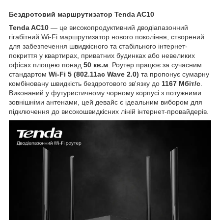
Бездротовий маршрутизатор Tenda AC10
Tenda AC10
— це високопродуктивний дводіапазонний
гігабітний Wi-Fi маршрутизатор нового покоління, створений
для забезпечення швидкісного та стабільного інтернет-
покриття у квартирах, приватних будинках або невеликих
офісах площею понад
50 кв.м
. Роутер працює за сучасним
стандартом
Wi-Fi 5 (802.11ac Wave 2.0)
та пропонує сумарну
комбіновану швидкість бездротового зв'язку до
1167 Мбіт/с
.
Виконаний у футуристичному чорному корпусі з потужними
зовнішніми антенами, цей девайс є ідеальним вибором для
підключення до високошвидкісних ліній інтернет-провайдерів.