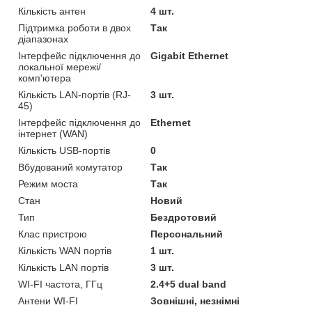
Кількість антен
4 шт.
Підтримка роботи в двох
Так
діапазонах
Інтерфейс підключення до
Gigabit Ethernet
локальної мережі/
комп'ютера
Кількість LAN-портів (RJ-
3 шт.
45)
Інтерфейс підключення до
Ethernet
інтернет (WAN)
Кількість USB-портів
0
Вбудований комутатор
Так
Режим моста
Так
Стан
Новий
Тип
Бездротовий
Клас пристрою
Персональний
Кількість WAN портів
1 шт.
Кількість LAN портів
3 шт.
WI-FI частота, ГГц
2.4+5 dual band
Антени WI-FI
Зовнішні, незнімні