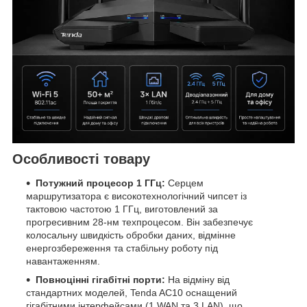
Особливості товару
Потужний процесор 1 ГГц:
Серцем
маршрутизатора є високотехнологічний чипсет із
тактовою частотою 1 ГГц, виготовлений за
прогресивним 28-нм техпроцесом. Він забезпечує
колосальну швидкість обробки даних, відмінне
енергозбереження та стабільну роботу під
навантаженням.
Повноцінні гігабітні порти:
На відміну від
стандартних моделей, Tenda AC10 оснащений
гігабітними інтерфейсами (1 WAN та 3 LAN), що