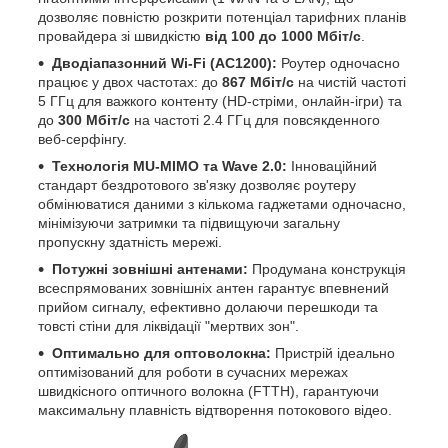
дозволяє повністю розкрити потенціал тарифних планів
провайдера зі швидкістю
від 100 до 1000 Мбіт/с
.
Дводіапазонний Wi-Fi (AC1200):
Роутер одночасно
працює у двох частотах: до
867 Мбіт/с
на чистій частоті
5 ГГц для важкого контенту (HD-стріми, онлайн-ігри) та
до
300 Мбіт/с
на частоті 2.4 ГГц для повсякденного
веб-серфінгу.
Технологія MU-MIMO та Wave 2.0:
Інноваційний
стандарт бездротового зв'язку дозволяє роутеру
обмінюватися даними з кількома гаджетами одночасно,
мінімізуючи затримки та підвищуючи загальну
пропускну здатність мережі.
Потужні зовнішні антенами:
Продумана конструкція
всеспрямованих зовнішніх антен гарантує впевнений
прийом сигналу, ефективно долаючи перешкоди та
товсті стіни для ліквідації "мертвих зон".
Оптимально для оптоволокна:
Пристрій ідеально
оптимізований для роботи в сучасних мережах
швидкісного оптичного волокна (FTTH), гарантуючи
максимальну плавність відтворення потокового відео.