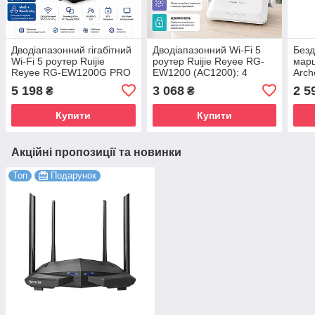
Дводіапазонний гігабітний
Дводіапазонний Wi-Fi 5
Безд
Wi-Fi 5 роутер Ruijie
роутер Ruijie Reyee RG-
марш
Reyee RG-EW1200G PRO
EW1200 (AC1200): 4
Arch
(AC1300): 6 потужних
антени, підтримка Reyee
5 198
3 068
2 5
₴
₴
антен
Mesh
Купити
Купити
Акційні пропозиції та новинки
Топ
Подарунок