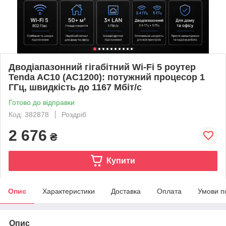
Дводіапазонний гігабітний Wi-Fi 5 роутер
Tenda AC10 (AC1200): потужний процесор 1
ГГц, швидкість до 1167 Мбіт/с
Готово до відправки
Код: 382878
Роздріб
2 676
₴
Купити
Опис
Характеристики
Доставка
Оплата
Умови п
Опис