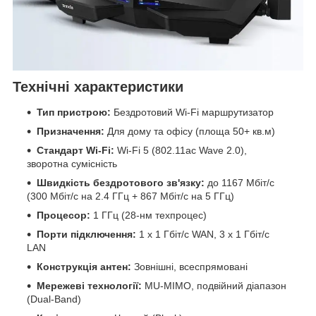
Технічні характеристики
Тип пристрою:
Бездротовий Wi-Fi маршрутизатор
Призначення:
Для дому та офісу (площа 50+ кв.м)
Стандарт Wi-Fi:
Wi-Fi 5 (802.11ac Wave 2.0),
зворотна сумісність
Швидкість бездротового зв'язку:
до 1167 Мбіт/с
(300 Мбіт/с на 2.4 ГГц + 867 Мбіт/с на 5 ГГц)
Процесор:
1 ГГц (28-нм техпроцес)
Порти підключення:
1 x 1 Гбіт/с WAN, 3 x 1 Гбіт/с
LAN
Конструкція антен:
Зовнішні, всеспрямовані
Мережеві технології:
MU-MIMO, подвійний діапазон
(Dual-Band)