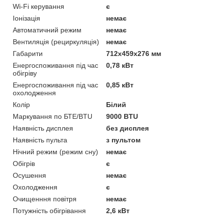
Wi-Fi керування
є
Іонізація
немає
Автоматичний режим
немає
Вентиляція (рециркуляція)
немає
Габарити
712х459х276 мм
Енергоспоживання під час
0,78 кВт
обігріву
Енергоспоживання під час
0,85 кВт
охолодження
Колір
Білий
Маркування по БТЕ/BTU
9000 BTU
Наявність дисплея
без дисплея
Наявність пульта
з пультом
Нічний режим (режим сну)
немає
Обігрів
є
Осушення
немає
Охолодження
є
Очищенння повітря
немає
Потужність обігрівання
2,6 кВт