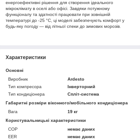
енергоефективні рішення для створення ідеального
мікроклімату в оселі або офісі. Завдяки потужному
функціоналу та здатності працювати при зовнішній
температурі до -25 °C, ці моделі забезпечують комфорт у
будь-яку погоду — від літньої спеки до зимових морозів.
Характеристики
Основні
Виробник
Ardesto
Тип компресора
Інверторний
Тип кондиціонера
Спліт-система
Габаритні розміри віконного/мобільного кондиціонера
Вага
19 кг
Користувальницькі характеристики
COP
немає даних
EER
немає даних