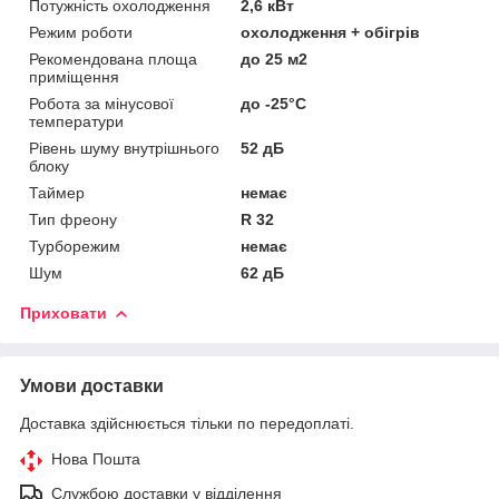
Потужність охолодження
2,6 кВт
Режим роботи
охолодження + обігрів
Рекомендована площа
до 25 м2
приміщення
Робота за мінусової
до -25°C
температури
Рівень шуму внутрішнього
52 дБ
блоку
Таймер
немає
Тип фреону
R 32
Турборежим
немає
Шум
62 дБ
Приховати
Умови доставки
Доставка здійснюється тільки по передоплаті.
Нова Пошта
Службою доставки у відділення