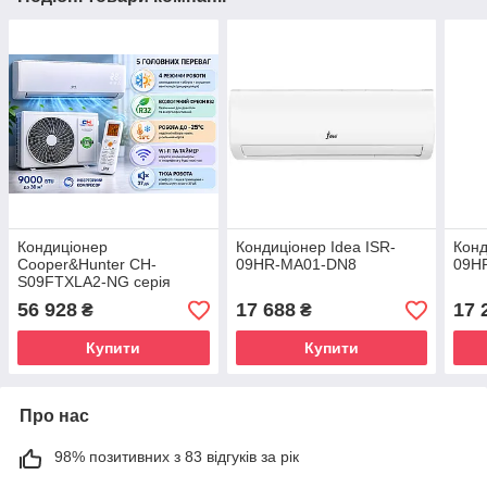
Кондиціонер
Кондиціонер Idea ISR-
Конд
Cooper&Hunter CH-
09HR-MA01-DN8
09H
S09FTXLA2-NG серія
Arctic Inverter
56 928
17 688
17 
₴
₴
Купити
Купити
Про нас
98% позитивних з 83 відгуків за рік