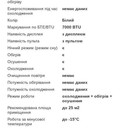
обігріву
Енергоспоживання під час
немає даних
охолодження
Колір
Білий
Маркування по БТЕ/BTU
7000 BTU
Наявність дисплея
з дисплеєм
Наявність пульта
з пультом
Нічний режим (режим сну)
є
Обігрів
є
Осушення
є
Охолодження
є
Очищенння повітря
немає
Потужність обігрівання
немає даних
Потужність охолодження
немає даних
Режим роботи
охолодження + обігрів +
осушення
Рекомендована площа
до 25 м2
приміщення
Робота за мінусової
до -15°C
температури