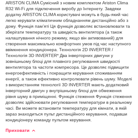
ARISTON CLIMA Сумісний з новим комплектом Ariston Clima
R32 Wi-Fi для підключення виробу до Інтернету. Завдяки
додатку ARISTON CLIMA користувачі можуть в будь-який час
легко керувати кліматичним обладнанням дистанційно або з
дому. Функція пам’яті Ця функція дозволяє встановлювати та
зберігати температуру та швидкість вентилятора (а також
налаштування нічного режиму, якщо він активований) для
створення максимально комфортних умов під час наступного
ввімкнення кондиціонера. Технологія 2D INVERTER /
Технологія 3D INVERTER* Два інверторних двигуни у
зовнішньому блоці для плавного регулювання швидкості
вентилятора та частоти компресора. Це дозволяє підвищити
енергоефективність і покращити керування споживанням
енергії, а також ефективно контролювати рівень шуму. Моделі
з використанням технології 3D INVERTER мають додатковий
інверторний двигун у внутрішньому блоці для обмеження
рівня шуму в приміщенні. Функція стеження Функція стеження
дозволяє здійснювати регулювання температури в реальному
часі. Ви можете встановити температуру для кімнати, в якій
зараз знаходиться пульт дистанційного керування, подавши
кондиціонеру команду пультом керування.
Приховати