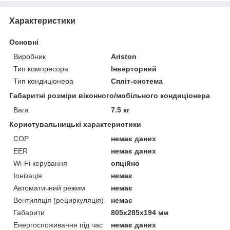
Характеристики
Основні
Виробник
Ariston
Тип компресора
Інверторний
Тип кондиціонера
Спліт-система
Габаритні розміри віконного/мобільного кондиціонера
Вага
7.5 кг
Користувальницькі характеристики
COP
немає даних
EER
немає даних
Wi-Fi керування
опційно
Іонізація
немає
Автоматичний режим
немає
Вентиляція (рециркуляція)
немає
Габарити
805x285x194 мм
Енергоспоживання під час
немає даних