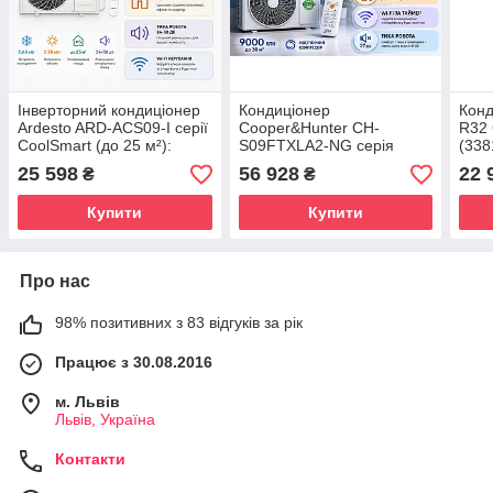
Інверторний кондиціонер
Кондиціонер
Конд
Ardesto ARD-ACS09-I серії
Cooper&Hunter CH-
R32
CoolSmart (до 25 м²):
S09FTXLA2-NG серія
(338
енергоефективний фреон
Arctic Inverter
25 598
56 928
22 
₴
₴
R32
Купити
Купити
Про нас
98% позитивних з 83 відгуків за рік
Працює з 30.08.2016
м. Львів
Львів, Україна
Контакти