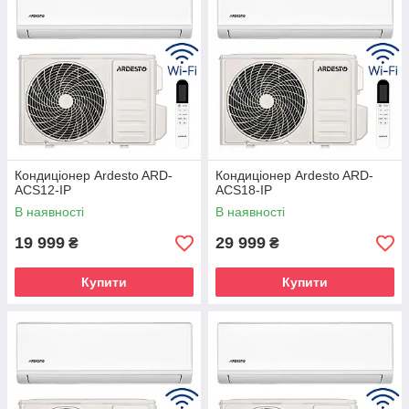
Кондиціонер Ardesto ARD-
Кондиціонер Ardesto ARD-
ACS12-IP
ACS18-IP
В наявності
В наявності
19 999
29 999
₴
₴
Купити
Купити