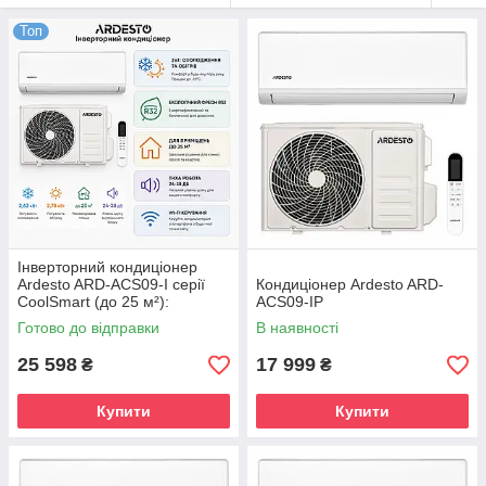
Топ
Інверторний кондиціонер
Ardesto ARD-ACS09-I серії
Кондиціонер Ardesto ARD-
CoolSmart (до 25 м²):
ACS09-IP
енергоефективний фреон
Готово до відправки
В наявності
R32
25 598
17 999
₴
₴
Купити
Купити